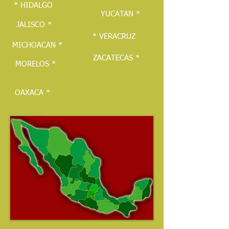
* HIDALGO
YUCATAN *
JALISCO *
* VERACRUZ
MICHOACAN *
ZACATECAS *
MORELOS *
OAXACA *