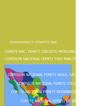
COMISIONES Y COMITES NAC.
COMITE NAC. FEMETI CIRCUITO MEXICANO DE TIRO AL VUEL
COMISIÓN NACIONAL FEMETI TIRO PRÁCTICO
COMISIÓN NACIONAL FEMETI JAULA, CATAPULTA Y HELICES
COMISIÓN NACIONAL FEMETI COLOMBAIRE
COMITE NACIONAL FEMETI INTERNACIONAL DE TIRO AL 
COMITE NACIONAL FEMETI DE SPORTING CLAYS