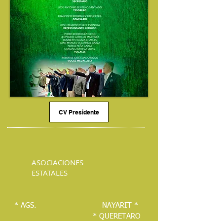
CV Presidente
ASOCIACIONES
ESTATALES
* AGS.
NAYARIT *
* QUERETARO