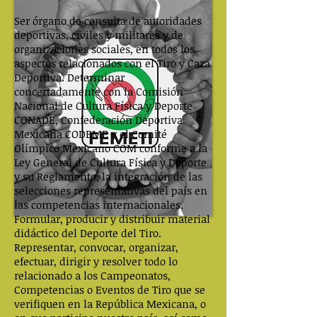
Ser órgano de consulta de autoridades
deportivas, civiles y militares y de
organizaciones sociales, en todos los
aspectos relacionados con el Tiro y Caza
Deportiva. Determinar
concertadamente con la Comisión
Nacional de Cultura Física y Deporte
CONADE, Confederación Deportiva
Mexicana CODEME y el Comité
Olímpico Mexicano COM conforme a la
Ley General de Cultura Física y Deporte
y su Reglamento, la integración de las
selecciones representativas del país en
las competencias internacionales.
Formular, producir y distribuir material
didáctico del Deporte del Tiro.
Representar, convocar, organizar,
efectuar, dirigir y resolver todo lo
relacionado a los Campeonatos,
Competencias o Eventos de Tiro que se
verifiquen en la República Mexicana, o