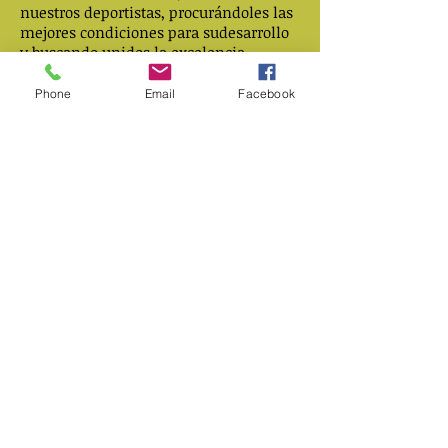
nuestros deportistas, procurándoles las
mejores condiciones para sudesarrollo
y buscando unidos la excelencia
deportiva.
Phone
Email
Facebook
Objeto Social de
FEMETI
Procurar y fomentar la unidad indivisible de
los deportistas, oficiales y
directivos del Tiro del país a través de las
Asociaciones Estatales FEMETI,
Clubes y los Organismos Afines Afiliados.
Encausar la organización y promover el
Deporte del Tiro en todas las
Especialidades que integran sus diferentes
Modalidades: BLANCOS EN
MOVIMIENTO; CACERIA; OLIMPICO
Y DE PRECISION; y SILUETAS DE
ANIMALES, METALICAS O DE
PAPEL, a través de las Asociaciones
Estatales FEMETI, Clubes y Organismos
Afines.