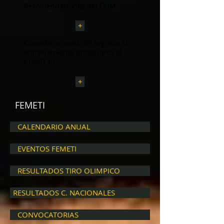
Recomendaciones del COM
+
Consideraciones del regreso al
entrenamiento posteriores al
COVID 19
+
FEMETI
CALENDARIO ANUAL
EVENTOS FEMETI
RESULTADOS TIRO OLIMPICO
RESULTADOS C. NACIONALES
CONVOCATORIAS