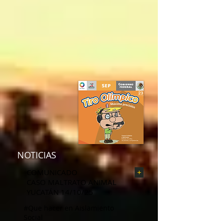
NOTICIAS
COMUNICADO
+
CASO MALTRATO ANIMAL
YUCATÁN 14/10/25
#Que hacer en Aislamiento
Social