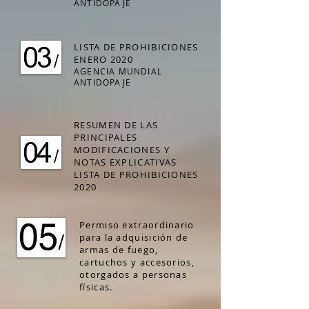
ANTIDOPAJE
LISTA DE PROHIBICIONES
ENERO 2020
AGENCIA MUNDIAL
ANTIDOPAJE
RESUMEN DE LAS
PRINCIPALES
MODIFICACIONES Y
NOTAS EXPLICATIVAS
LISTA DE PROHIBICIONES
2020
Permiso extraordinario
para la adquisición de
armas de fuego,
cartuchos y accesorios,
otorgados a personas
físicas.